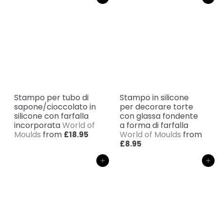
Stampo per tubo di
Stampo in silicone
sapone/cioccolato in
per decorare torte
silicone con farfalla
con glassa fondente
incorporata
World of
a forma di farfalla
Moulds
from
World of Moulds
from
£18.95
£8.95
Aggiungi al carrello
Aggiungi al carrello