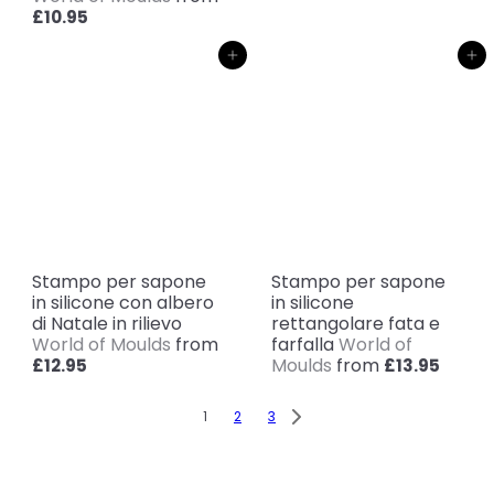
£10.95
Aggiungi al carrello
Aggiungi al carrello
Stampo per sapone
Stampo per sapone
in silicone con albero
in silicone
di Natale in rilievo
rettangolare fata e
World of Moulds
from
farfalla
World of
Moulds
from
£12.95
£13.95
1
2
3