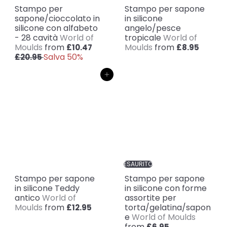
Stampo per
Stampo per sapone
sapone/cioccolato in
in silicone
silicone con alfabeto
angelo/pesce
- 28 cavità
World of
tropicale
World of
P
Moulds
from
Moulds
from
£10.47
£8.95
r
Salva 50%
£20.95
e
z
Aggiungi al carrello
z
o
d
i
l
i
s
t
i
ESAURITO
n
Stampo per sapone
Stampo per sapone
o
in silicone Teddy
in silicone con forme
antico
World of
assortite per
Moulds
from
torta/gelatina/sapon
£12.95
e
World of Moulds
from
£6.95