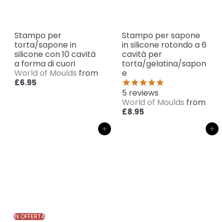
Stampo per
Stampo per sapone
torta/sapone in
in silicone rotondo a 6
silicone con 10 cavità
cavità per
a forma di cuori
torta/gelatina/sapon
World of Moulds
from
e
£6.95
5
reviews
World of Moulds
from
£8.95
Aggiungi al carrello
Aggiungi al carrello
IN OFFERTA