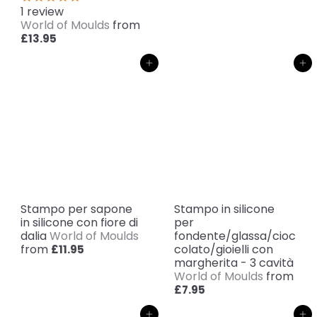
1
review
World of Moulds
from
£13.95
Aggiungi al carrello
Aggiungi al carrello
Stampo per sapone
Stampo in silicone
in silicone con fiore di
per
dalia
World of Moulds
fondente/glassa/cioc
from
colato/gioielli con
£11.95
margherita - 3 cavità
World of Moulds
from
£7.95