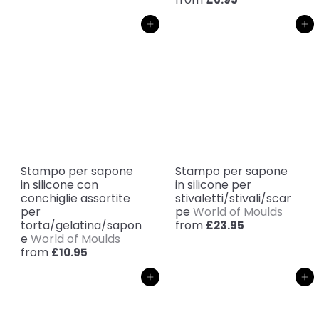
Aggiungi al carrello
Aggiungi al carrello
Stampo per sapone
Stampo per sapone
in silicone con
in silicone per
conchiglie assortite
stivaletti/stivali/scar
per
pe
World of Moulds
torta/gelatina/sapon
from
£23.95
e
World of Moulds
from
£10.95
Aggiungi al carrello
Aggiungi al carrello