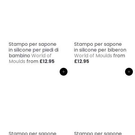
Stampo per sapone
Stampo per sapone
in silicone per piedi di
in silicone per biberon
bambino
World of
World of Moulds
from
Moulds
from
£12.95
£12.95
Aggiungi al carrello
Aggiungi al carrello
Stampo per sapone
Stampo per sapone