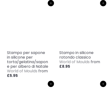
Aggiungi al carrello
Aggiungi al carrello
Stampo per sapone
Stampo in silicone
in silicone per
rotondo classico
torta/gelatina/sapon
World of Moulds
from
e per albero di Natale
£8.95
World of Moulds
from
£5.95
Aggiungi al carrello
Aggiungi al carrello