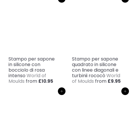
Aggiungi al carrello
Aggiungi al carrello
Stampo per sapone
Stampo per sapone
in silicone con
quadrato in silicone
bocciolo di rosa
con linee diagonali e
intenso
World of
turbinii rococò
World
Moulds
from
of Moulds
from
£10.95
£9.95
Aggiungi al carrello
Aggiungi al carrello