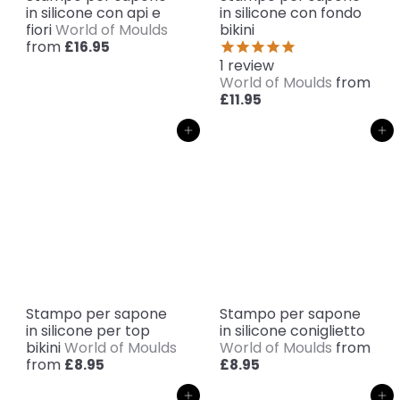
in silicone con api e
in silicone con fondo
fiori
World of Moulds
bikini
from
£16.95
1
review
World of Moulds
from
£11.95
Aggiungi al carrello
Aggiungi al carrello
Stampo per sapone
Stampo per sapone
in silicone per top
in silicone coniglietto
bikini
World of Moulds
World of Moulds
from
from
£8.95
£8.95
Aggiungi al carrello
Aggiungi al carrello