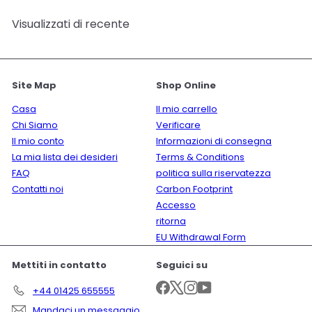
Visualizzati di recente
Site Map
Shop Online
Casa
Il mio carrello
Chi Siamo
Verificare
Il mio conto
Informazioni di consegna
La mia lista dei desideri
Terms & Conditions
FAQ
politica sulla riservatezza
Contatti noi
Carbon Footprint
Accesso
ritorna
EU Withdrawal Form
Mettiti in contatto
Seguici su
Facebook
X
Instagram
YouTube
+44 01425 655555
Mandaci un messaggio