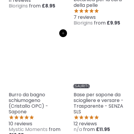
11
reviews
della pelle
Biorigins
from
£8.95
7
reviews
Biorigins
from
£9.95
Aggiungi al carrello
ESAURITO
Burro da bagno
Base per sapone da
schiumogeno
sciogliere e versare -
(Cristallo OPC) -
Trasparente - SENZA
Sapone
SLS
10
reviews
12
reviews
Mystic Moments
from
n/a
from
£11.95