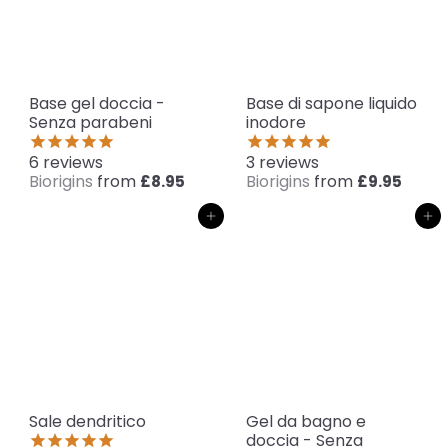
Base gel doccia -
Base di sapone liquido
Senza parabeni
inodore
6
reviews
3
reviews
Biorigins
from
Biorigins
from
£8.95
£9.95
Aggiungi al carrello
Aggiungi al carrello
Sale dendritico
Gel da bagno e
doccia - Senza