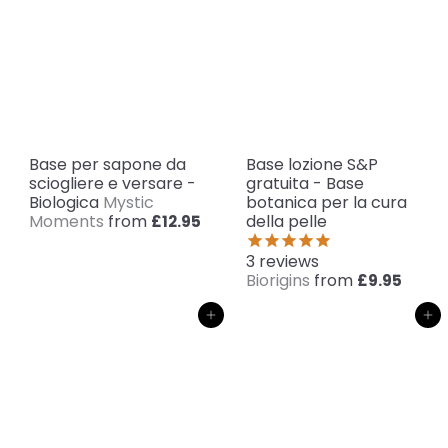
Base per sapone da
Base lozione S&P
sciogliere e versare -
gratuita - Base
Biologica
Mystic
botanica per la cura
Moments
from
della pelle
£12.95
3
reviews
Biorigins
from
£9.95
Aggiungi al carrello
Aggiungi al carrello