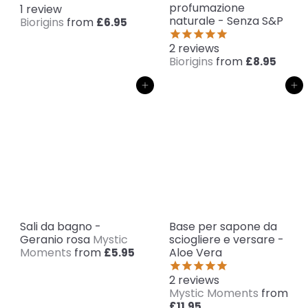
profumazione
1
review
naturale - Senza S&P
Biorigins
from
£6.95
2
reviews
Biorigins
from
£8.95
Aggiungi al carrello
Aggiungi al carrello
Sali da bagno -
Base per sapone da
Geranio rosa
Mystic
sciogliere e versare -
Moments
from
Aloe Vera
£5.95
2
reviews
Mystic Moments
from
£11.95