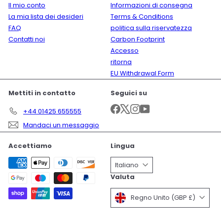
Il mio conto
Informazioni di consegna
La mia lista dei desideri
Terms & Conditions
FAQ
politica sulla riservatezza
Contatti noi
Carbon Footprint
Accesso
ritorna
EU Withdrawal Form
Mettiti in contatto
Seguici su
Facebook
X
Instagram
YouTube
+44 01425 655555
Mandaci un messaggio
Accettiamo
Lingua
Italiano
Valuta
Regno Unito (GBP £)