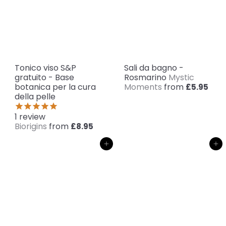
Tonico viso S&P
Sali da bagno -
gratuito - Base
Rosmarino
Mystic
botanica per la cura
Moments
from
£5.95
della pelle
1
review
Biorigins
from
£8.95
Aggiungi al carrello
Aggiungi al carrello