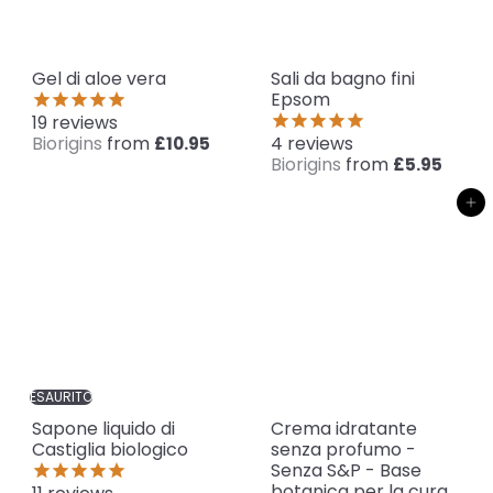
Gel di aloe vera
Sali da bagno fini
Epsom
19
reviews
Biorigins
from
4
reviews
£10.95
Biorigins
from
£5.95
Aggiungi al carrello
ESAURITO
Sapone liquido di
Crema idratante
Castiglia biologico
senza profumo -
Senza S&P - Base
botanica per la cura