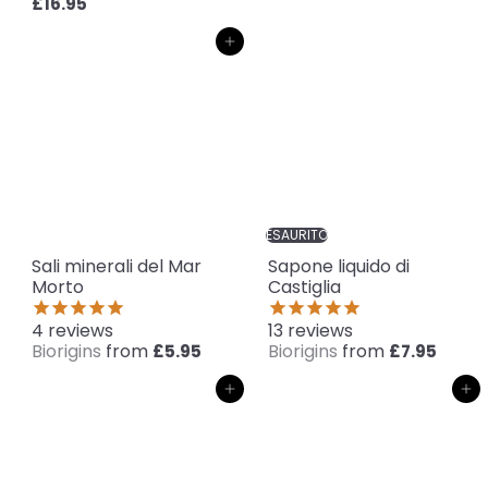
£16.95
Aggiungi al carrello
ESAURITO
Sali minerali del Mar
Sapone liquido di
Morto
Castiglia
4
reviews
13
reviews
Biorigins
from
Biorigins
from
£5.95
£7.95
Aggiungi al carrello
Aggiungi al carrello