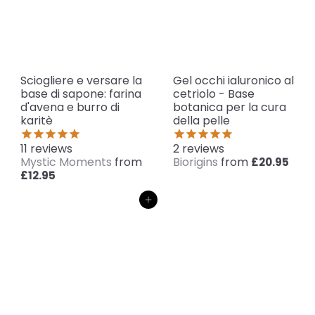
Sciogliere e versare la
Gel occhi ialuronico al
base di sapone: farina
cetriolo - Base
d'avena e burro di
botanica per la cura
karitè
della pelle
11
reviews
2
reviews
Mystic Moments
from
Biorigins
from
£20.95
£12.95
Aggiungi al carrello