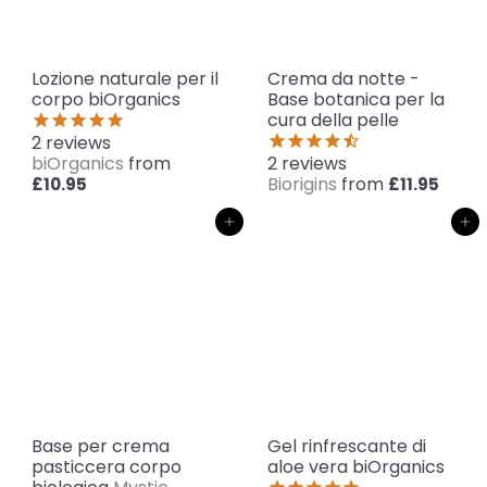
Lozione naturale per il
Crema da notte -
corpo biOrganics
Base botanica per la
cura della pelle
2
reviews
biOrganics
from
2
reviews
Biorigins
from
£10.95
£11.95
Aggiungi al carrello
Aggiungi al carrello
Base per crema
Gel rinfrescante di
pasticcera corpo
aloe vera biOrganics