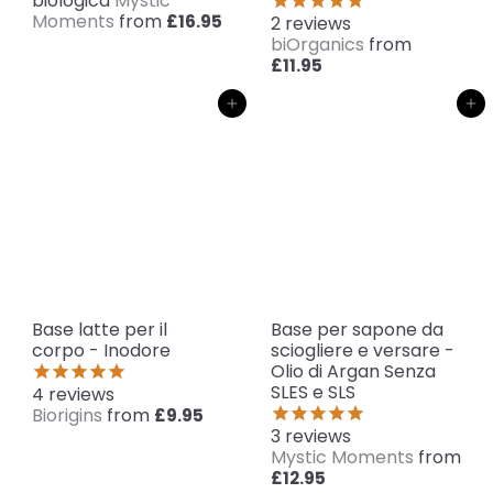
biologica
Mystic
Moments
from
£16.95
2
reviews
biOrganics
from
£11.95
Aggiungi al carrello
Aggiungi al carrello
Base latte per il
Base per sapone da
corpo - Inodore
sciogliere e versare -
Olio di Argan Senza
SLES e SLS
4
reviews
Biorigins
from
£9.95
3
reviews
Mystic Moments
from
£12.95