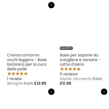
Aggiungi al carrello
ESAURITO
Crema contorno
Base per sapone da
occhi leggera - Base
sciogliere e versare -
botanica per la cura
Latte d'asina
della pelle
5
reviews
1
review
Mystic Moments
from
Biorigins
from
£12.95
£11.95
Aggiungi al carrello
Aggiungi al carrello