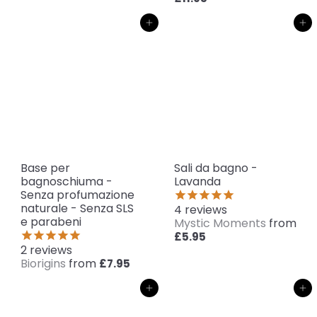
Aggiungi al carrello
Aggiungi al carrello
Base per
Sali da bagno -
bagnoschiuma -
Lavanda
Senza profumazione
naturale - Senza SLS
4
reviews
e parabeni
Mystic Moments
from
£5.95
2
reviews
Biorigins
from
£7.95
Aggiungi al carrello
Aggiungi al carrello