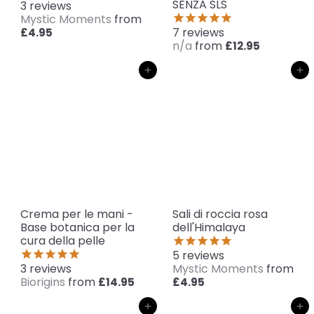
SENZA SLS
3
reviews
Mystic Moments
from
7
reviews
£4.95
n/a
from
£12.95
Aggiungi al carrello
Aggiungi al carrello
Crema per le mani -
Sali di roccia rosa
Base botanica per la
dell'Himalaya
cura della pelle
5
reviews
3
reviews
Mystic Moments
from
Biorigins
from
£14.95
£4.95
Aggiungi al carrello
Aggiungi al carrello