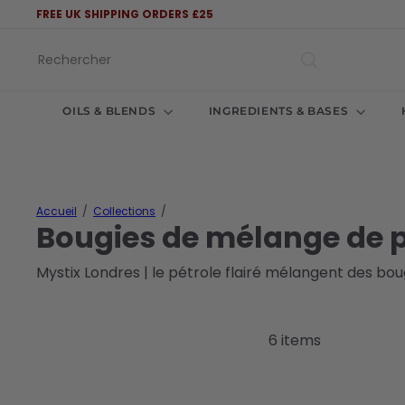
Passer
FREE UK SHIPPING ORDERS £25
au
Diaporama
contenu
Pause
Rechercher
OILS & BLENDS
INGREDIENTS & BASES
Accueil
Collections
Bougies de mélange de 
Mystix Londres | le pétrole flairé mélangent des bou
6 items