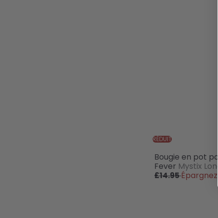
RÉDUIT
Bougie en pot p
Fever
Mystix Lo
Épargnez
£14.95