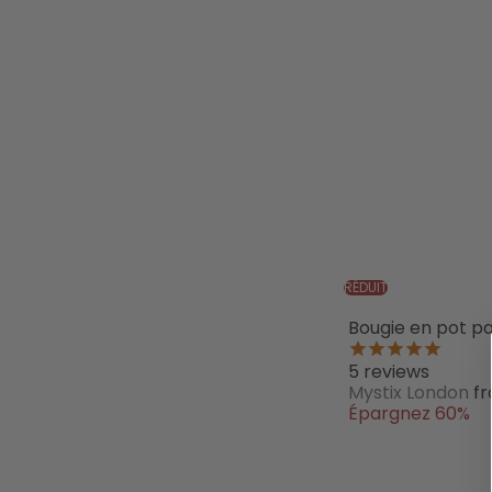
RÉDUIT
Bougie en pot p
5
reviews
Mystix London
f
Épargnez 60%