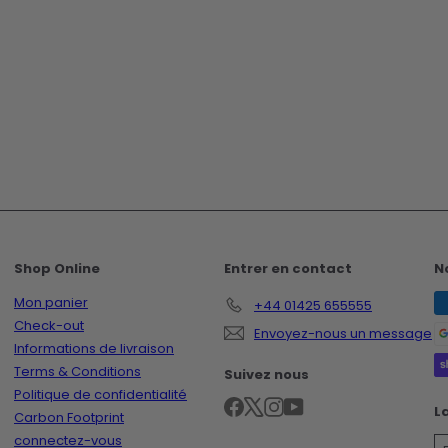
g
x
u
r
l
é
i
g
e
u
r
l
i
e
r
Shop Online
Entrer en contact
N
Mon panier
+44 01425 655555
Check-out
Envoyez-nous un message
Informations de livraison
Terms & Conditions
Suivez nous
Politique de confidentialité
Facebook
X
Instagram
YouTube
L
Carbon Footprint
connectez-vous