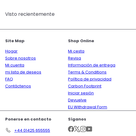
Visto recientemente
Site Map
Shop Online
Hogar
Mi cesta
Sobre nosotros
Revisa
Mi cuenta
Información de entrega
mi lista de deseos
Terms & Conditions
FAQ
Política de privacidad
Contáctenos
Carbon Footprint
Iniciar sesión
Devuelve
EU Withdrawal Form
Ponerse en contacto
Síganos
Facebook
X
Instagram
YouTube
+44 01425 655555