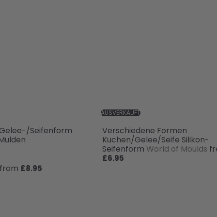
I
n
n
e
d
l
e
l
n
k
E
a
i
u
n
f
k
a
u
f
s
w
a
AUSVERKAUFT
g
e
Gelee-/Seifenform
Verschiedene Formen
n
 Mulden
Kuchen/Gelee/Seife Silikon-
l
Seifenform
World of Moulds
f
e
g
£6.95
e
from
£8.95
n
S
c