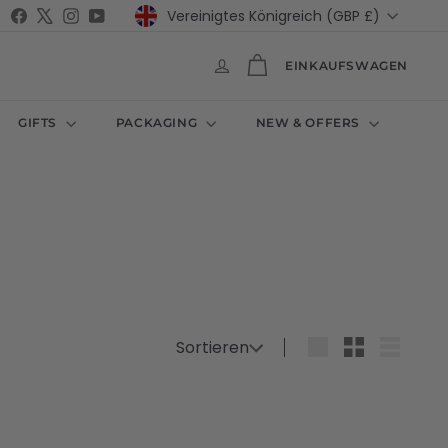
Währung
Facebook
X
Instagram
YouTube
Vereinigtes Königreich (GBP £)
EINKAUFSWAGEN
GIFTS
PACKAGING
NEW & OFFERS
Sortieren
Sortieren
groß
Klein
Liste
S
S
c
c
h
h