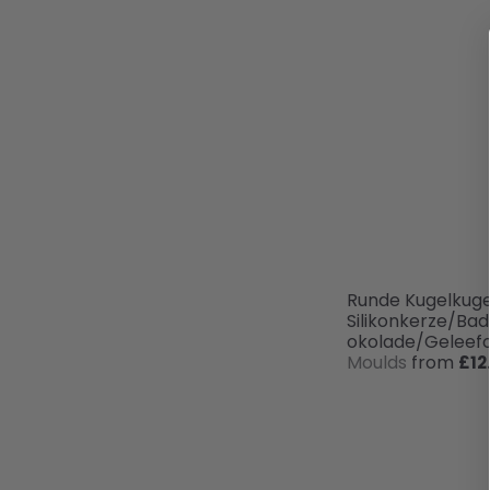
Runde Kugelkuge
Silikonkerze/B
okolade/Gelee
Moulds
from
£12