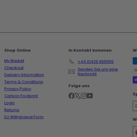
Shop Online
In Kontakt kommen
W
My Basket
+44 01425 655555
Checkout
Senden Sie uns eine
Nachricht
Delivery Information
Terms & Conditions
Folge uns
Privacy Policy
S
Facebook
X
Instagram
YouTube
Carbon Footprint
Login
Returns
EU Withdrawal Form
W