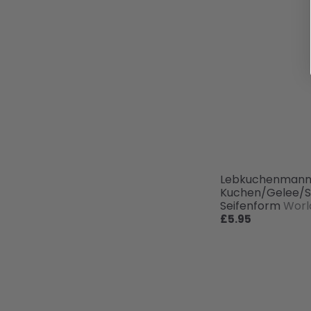
Lebkuchenman
Kuchen/Gelee/Se
Seifenform
Worl
£5.95