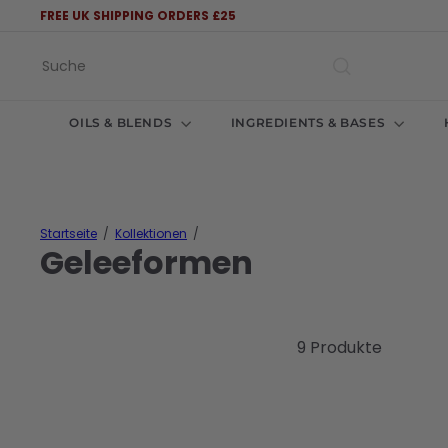
Direkt
FREE UK SHIPPING ORDERS £25
zum
Pause
Inhalt
Diashow
Suche
OILS & BLENDS
INGREDIENTS & BASES
Startseite
Kollektionen
Geleeformen
9 Produkte