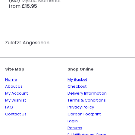
(Bio)
Mystic Moments
from
£15.95
Zuletzt Angesehen
Site Map
Shop Online
Home
My Basket
About Us
Checkout
My Account
Delivery Information
My Wishlist
Terms & Conditions
FAQ
Privacy Policy
Contact Us
Carbon Footprint
Login
Returns
EU Withdrawal Form