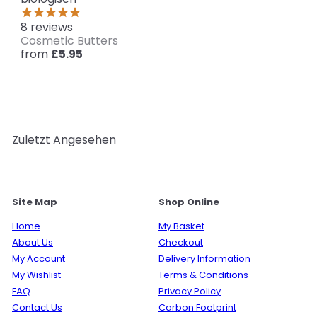
8
reviews
Cosmetic Butters
from
£5.95
Zuletzt Angesehen
Site Map
Shop Online
Home
My Basket
About Us
Checkout
My Account
Delivery Information
My Wishlist
Terms & Conditions
FAQ
Privacy Policy
Contact Us
Carbon Footprint