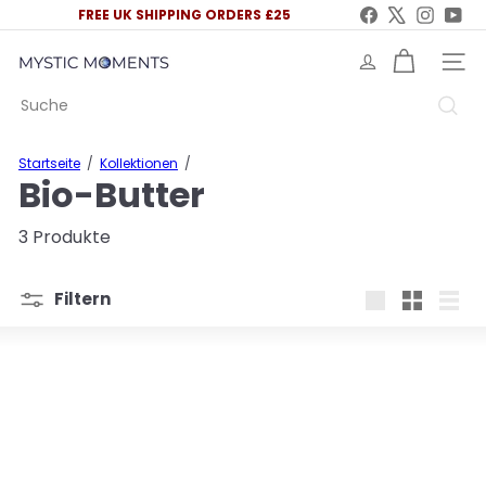
Direkt
Facebook
X
Instag
You
FREE UK SHIPPING ORDERS £25
zum
Pause
Inhalt
Diashow
M
SEITE
y
Suche
s
t
i
Startseite
Kollektionen
c
Bio-Butter
M
o
m
3 Produkte
e
n
t
Filtern
s
groß
Klein
Liste
U
K