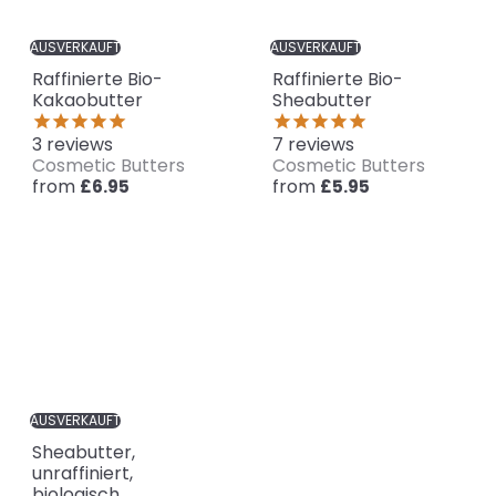
AUSVERKAUFT
AUSVERKAUFT
Raffinierte Bio-
Raffinierte Bio-
Kakaobutter
Sheabutter
3
reviews
7
reviews
Cosmetic Butters
Cosmetic Butters
from
from
£6.95
£5.95
AUSVERKAUFT
Sheabutter,
unraffiniert,
biologisch