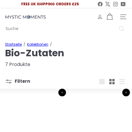
Direkt
Facebook
X
Instag
You
FREE UK SHIPPING ORDERS £25
zum
Pause
Inhalt
Diashow
M
SEITE
y
Suche
s
t
i
Startseite
Kollektionen
c
Bio-Zutaten
M
o
m
7 Produkte
e
n
t
Filtern
s
groß
Klein
Liste
U
In den Einkaufswagen legen
In den Einkaufswagen legen
K